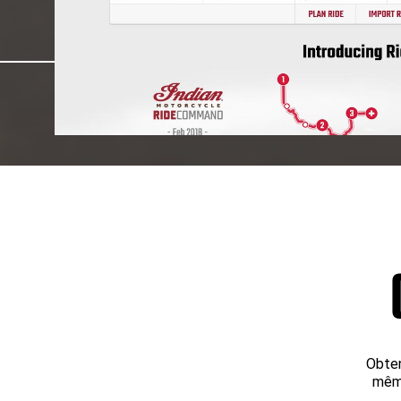
Obten
même